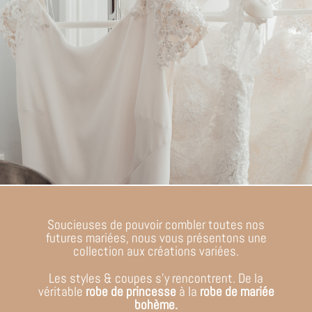
Soucieuses de pouvoir combler toutes nos
futures mariées, nous vous présentons une
collection aux créations variées.
Les styles & coupes s’y rencontrent. De la
véritable
robe de princesse
à la
robe de mariée
bohème.