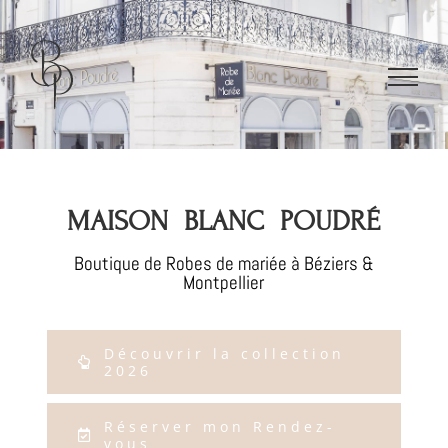
Passer
au
contenu
MAISON BLANC POUDRÉ
Boutique de Robes de mariée à Béziers &
Montpellier
Découvrir la collection
2026
Réserver mon Rendez-
vous