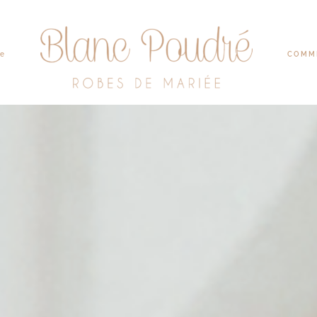
be
COMME