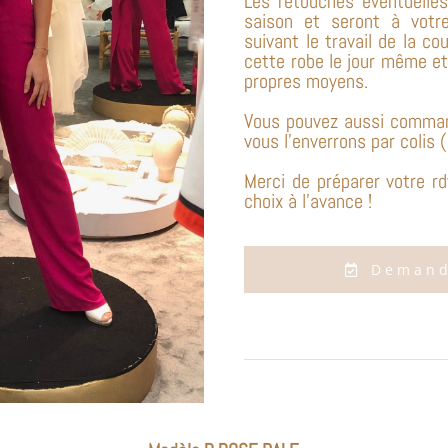
Les retouches éventuelles
saison et seront à vot
suivant le travail de la c
cette robe le jour même et
propres moyens.
Vous pouvez aussi command
vous l’enverrons par colis 
Merci de préparer votre rd
choix à l’avance !
Demand