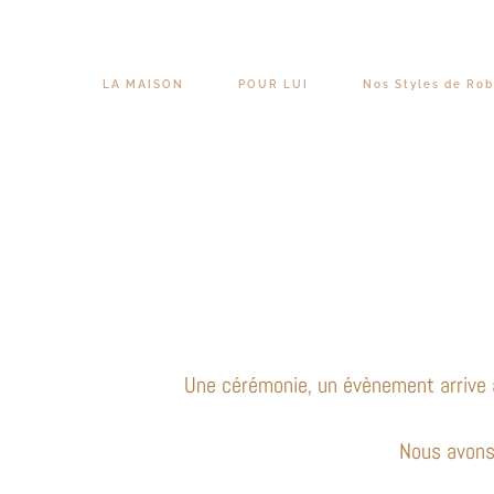
Passer
au
contenu
LA MAISON
POUR LUI
Nos Styles de Ro
Une cérémonie, un évènement arrive à
Nous avons 