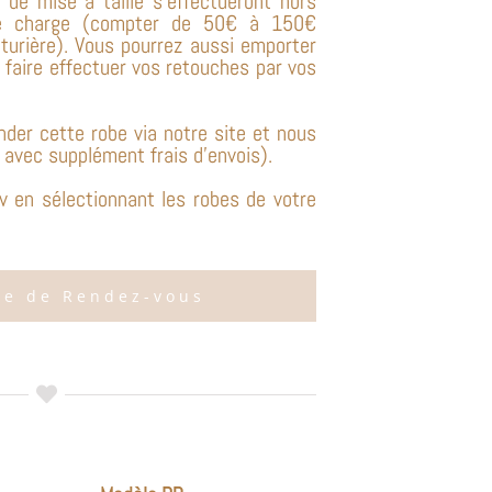
 de mise à taille s’effectueront hors
re charge (compter de 50€ à 150€
outurière). Vous pourrez aussi emporter
 faire effectuer vos retouches par vos
er cette robe via notre site et nous
( avec supplément frais d’envois).
v en sélectionnant les robes de votre
e de Rendez-vous